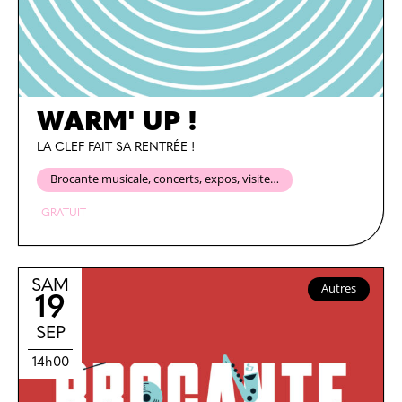
WARM' UP !
LA CLEF FAIT SA RENTRÉE !
Brocante musicale, concerts, expos, visite…
GRATUIT
SAM
Autres
19
SEP
14h00