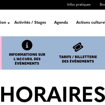
Infos pratiques
Bo
tion
Activités / Stages
Agenda
Actions culture
entation
Histoire
Projets
INFORMATIONS SUR
Équipe
TARIFS / BILLETTERIE
L'ACCUEIL DES
DES ÉVÉNEMENTS
ÉVÉNEMENTS
gez-vous
rtenaires
HORAIRE