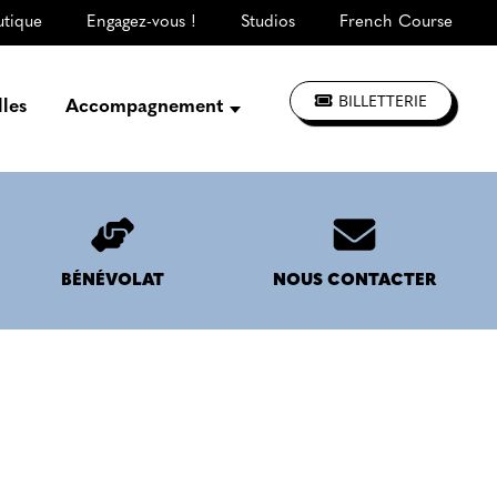
utique
Engagez-vous !
Studios
French Course
BILLETTERIE
lles
Accompagnement
Présentation
Créer, répéter,
enregistrer
S'informer, se former
BÉNÉVOLAT
NOUS CONTACTER
Jouer à La CLEF
Les ateliers d'artistes
S