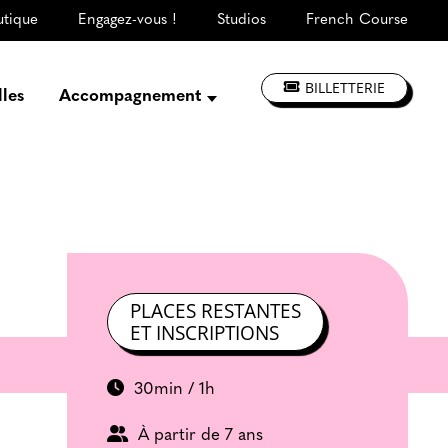
utique
Engagez-vous !
Studios
French Course
BILLETTERIE
lles
Accompagnement
Présentation
Créer, répéter,
enregistrer
S'informer, se former
Jouer à La CLEF
Les ateliers d'artistes
PLACES RESTANTES
ET INSCRIPTIONS
30min / 1h
À partir de 7 ans