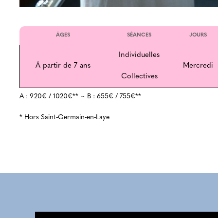
ÂGES
SÉANCES
JOURS
Individuelles
À partir de 7 ans
Mercredi
Collectives
A : 920€ / 1020€** ~ B : 655€ / 755€**
* Hors Saint-Germain-en-Laye