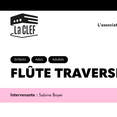
L'associa
Prés
Enfants
Ados
Adultes
FLÛTE TRAVERS
Enga
Pa
Intervenante :
Sabine Boyer