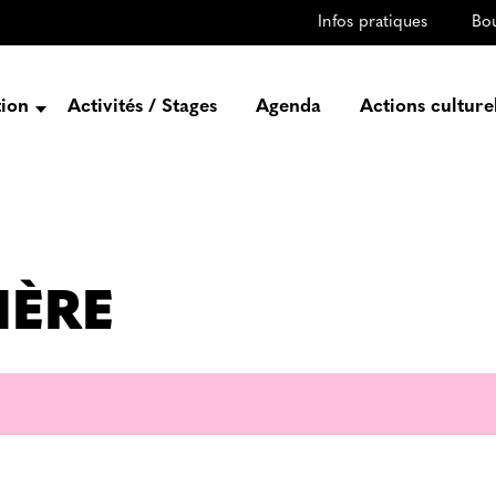
Infos pratiques
Bo
tion
Activités / Stages
Agenda
Actions culture
entation
Histoire
Projets
Équipe
IÈRE
gez-vous
rtenaires