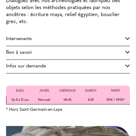
Dialoguez avec nos archéologues et fabriquez des
objets selon les méthodes pratiquées par nos
ancêtres : écriture maya, relief égyptien, bouclier
grec, etc.
Intervenants
Bon à savoir
Infos sur demande
ÂGES
JOURS
CRÉNEAUX
DURÉES
TARIFS
De 8 à 12 ans
Mercredi
14h45
1h30
415€ / 490€*
* Hors Saint-Germain-en-Laye