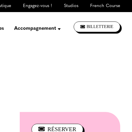
utique
Engagez-vous !
Studios
French Course
BILLETTERIE
es
Accompagnement
Présentation
Créer, répéter,
enregistrer
S'informer, se former
Jouer à La CLEF
Les ateliers d'artistes
RÉSERVER