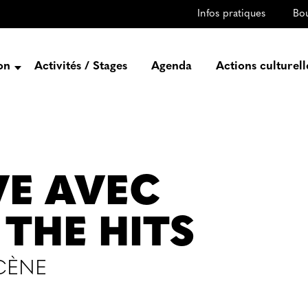
Infos pratiques
Bo
on
Activités / Stages
Agenda
Actions culturell
ntation
istoire
Projets
Équipe
VE AVEC
ez-vous
enaires
THE HITS
CÈNE