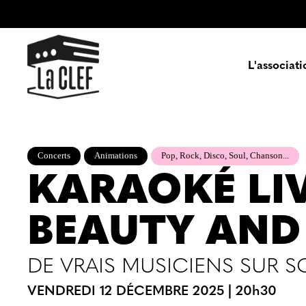
L'associati
Prése
H
Concerts
Animations
Pop, Rock, Disco, Soul, Chanson...
KARAOKÉ LI
Engag
Part
BEAUTY AND 
DE VRAIS MUSICIENS SUR S
VENDREDI 12 DÉCEMBRE 2025
|
20h30