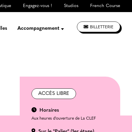
utique
Engagez-vous !
Studios
French Course
BILLETTERIE
lles
Accompagnement
Présentation
Créer, répéter,
enregistrer
S'informer, se former
Jouer à La CLEF
Les ateliers d'artistes
ACCÈS LIBRE
Horaires
Aux heures d'ouverture de La CLEF
Sur le "Palier" (1er étage)