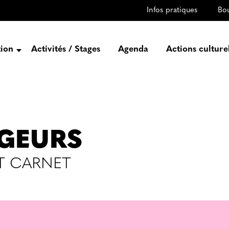
Infos pratiques
Bo
tion
Activités / Stages
Agenda
Actions culture
entation
Histoire
Projets
Équipe
GEURS
gez-vous
ET CARNET
rtenaires