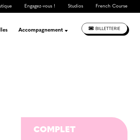
utique
Engagez-vous !
Studios
French Course
BILLETTERIE
lles
Accompagnement
Présentation
Créer, répéter,
enregistrer
S'informer, se former
Jouer à La CLEF
Les ateliers d'artistes
COMPLET