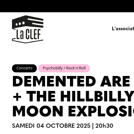
L'associa
Prés
Concerts
Psychobilly / Rock'n'Roll
DEMENTED ARE
Enga
THE HILLBILL
Pa
MOON EXPLOS
SAMEDI 04 OCTOBRE 2025
|
20h30