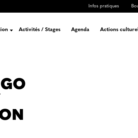
Infos pratiques
Bo
tion
Activités / Stages
Agenda
Actions culture
entation
Histoire
Projets
Équipe
 GO
gez-vous
Y
rtenaires
ION