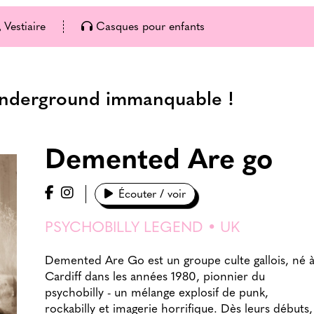
Vestiaire
Casques pour enfants
 underground immanquable !
Demented Are go
Écouter / voir
PSYCHOBILLY LEGEND • UK
Demented Are Go est un groupe culte gallois, né 
Cardiff dans les années 1980, pionnier du
psychobilly - un mélange explosif de punk,
rockabilly et imagerie horrifique. Dès leurs débuts,