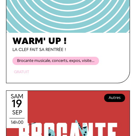
WARM' UP !
LA CLEF FAIT SA RENTRÉE !
Brocante musicale, concerts, expos, visite…
GRATUIT
SAM
Autres
19
SEP
14h00