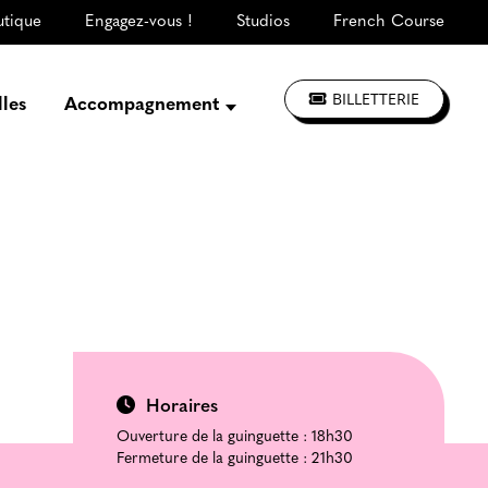
utique
Engagez-vous !
Studios
French Course
BILLETTERIE
lles
Accompagnement
Présentation
Créer, répéter,
enregistrer
S'informer, se former
Jouer à La CLEF
Les ateliers d'artistes
Horaires
Ouverture de la guinguette : 18h30
Fermeture de la guinguette : 21h30