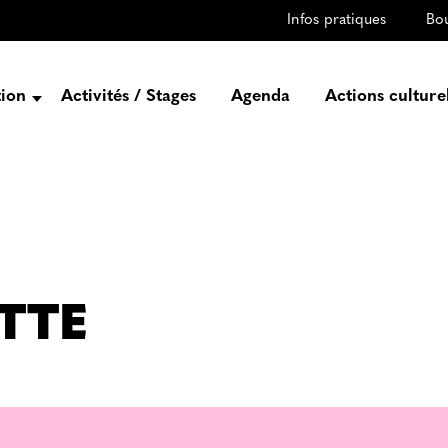
Infos pratiques
Bo
tion
Activités / Stages
Agenda
Actions culture
entation
Histoire
Projets
Équipe
gez-vous
TTE
rtenaires