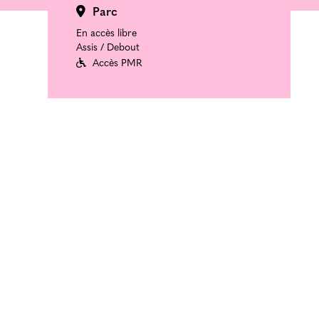
Parc
En accès libre
Assis / Debout
Accès PMR