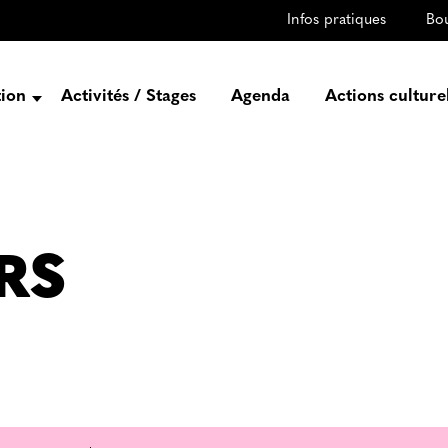
Infos pratiques
Bo
tion
Activités / Stages
Agenda
Actions culture
entation
Histoire
Projets
Équipe
RS
gez-vous
rtenaires