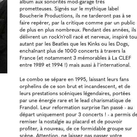
album aux sonorités mod-garage très
prometteuses. Signés sur le mythique label
Boucherie Productions, ils ne tarderont pas à se
faire repérer, par la critique comme par un public
de plus en plus nombreux. Pendant des années, ils
délivrent un rock’n’roll racé et nerveux, inspiré tou
autant par les Beatles que les Kinks ou les Dogs,
enchaînant plus de 1000 concerts à travers la
France (et notamment 3 mémorables à La CLEF
entre 1989 et 1994 !) mais aussi à l’international.
Le combo se sépare en 1995, laissant leurs fans
orphelins de ce son brut et incandescent, et de
leurs prestations scéniques légendaires, portées
par une énergie rare et le lead charismatique de
Frandol. Leur reformation surprise l’an passé - au
départ uniquement pour 3 concerts ! - a permis d
remiser la nostalgie au placard et de pouvoir
profiter, à nouveau, de ce formidable groupe sur
scène. Attention, ne laissez pas passer votre