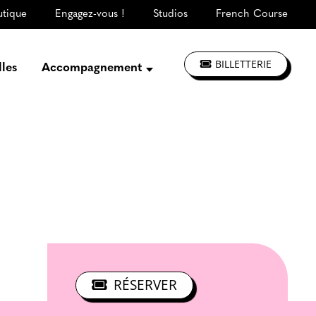
utique
Engagez-vous !
Studios
French Course
BILLETTERIE
lles
Accompagnement
Présentation
Créer, répéter,
enregistrer
S'informer, se former
Jouer à La CLEF
Les ateliers d'artistes
RÉSERVER