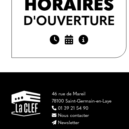
HORAIRES
D'OUVERTURE
46 rue de Mareil
78100 Saint-Germain-en-Laye
01 39 21 54 90
Nous contacter
Newsletter