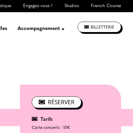
utique
Engagez-vous !
Studios
French Course
BILLETTERIE
lles
Accompagnement
Présentation
Créer, répéter,
enregistrer
S'informer, se former
Jouer à La CLEF
Les ateliers d'artistes
RÉSERVER
Tarifs
Carte concerts :
15€