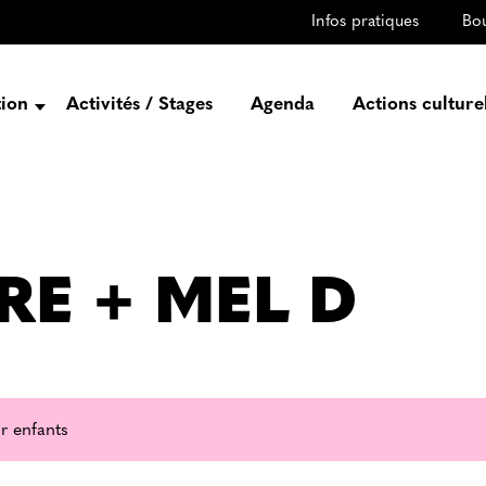
Infos pratiques
Bo
tion
Activités / Stages
Agenda
Actions culture
entation
Histoire
Projets
Équipe
RE + MEL D
gez-vous
rtenaires
r enfants