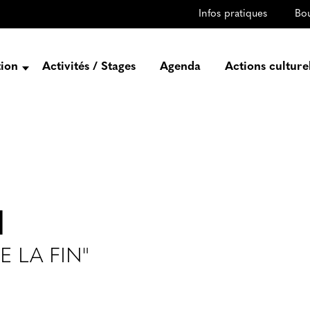
Infos pratiques
Bo
tion
Activités / Stages
Agenda
Actions culture
entation
Histoire
Projets
Équipe
gez-vous
H
rtenaires
 LA FIN"