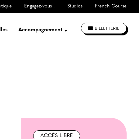
utique
Engagez-vous !
Studios
French Course
BILLETTERIE
lles
Accompagnement
Présentation
Créer, répéter,
enregistrer
S'informer, se former
Jouer à La CLEF
Les ateliers d'artistes
ACCÈS LIBRE