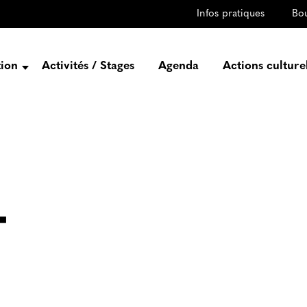
Infos pratiques
Bo
tion
Activités / Stages
Agenda
Actions culture
entation
Histoire
Projets
Équipe
gez-vous
rtenaires
T