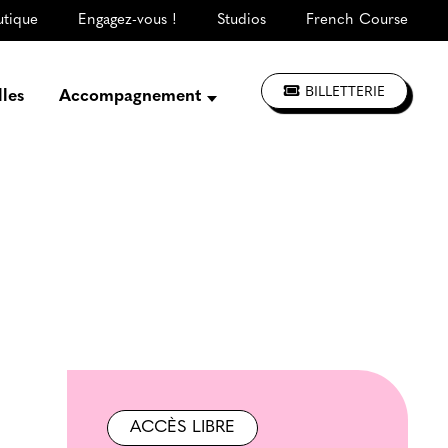
utique
Engagez-vous !
Studios
French Course
BILLETTERIE
lles
Accompagnement
Présentation
Créer, répéter,
enregistrer
S'informer, se former
Jouer à La CLEF
Les ateliers d'artistes
ACCÈS LIBRE