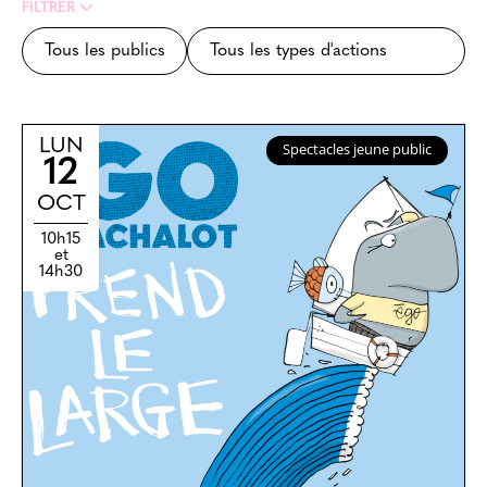
FILTRER
LUN
Spectacles jeune public
12
OCT
10h15
et
14h30