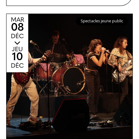
MAR
Spectacles jeune public
08
DÉC
JEU
10
DÉC