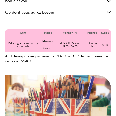
Bon à savoir
Ce dont vous aurez besoin
ÂGES
JOURS
CRÉNEAUX
DURÉES
TARIFS
Mercredi
Petite à grande section de
9h15 à 12h15 et/ou
3h ou 6
A / B
maternelle
13h15 à 16h15
h
Samedi
A : 1 demi-journée par semaine : 1375€ ~ B : 2 demi-journées par
semaine : 2540€