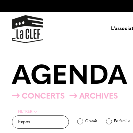
L'associa
Prés
AGENDA
Enga
Pa
CONCERTS
ARCHIVES
FILTRER
Gratuit
En famille