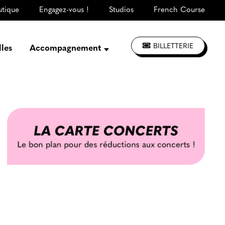
utique
Engagez-vous !
Studios
French Course
BILLETTERIE
lles
Accompagnement
Présentation
Créer, répéter,
enregistrer
S'informer, se former
Jouer à La CLEF
Les ateliers d'artistes