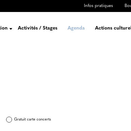
Infos pratiques
Bo
tion
Activités / Stages
Agenda
Actions culture
entation
Histoire
Projets
Équipe
gez-vous
rtenaires
Gratuit carte concerts