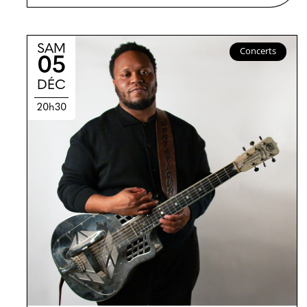
SAM
Concerts
05
DÉC
20h30