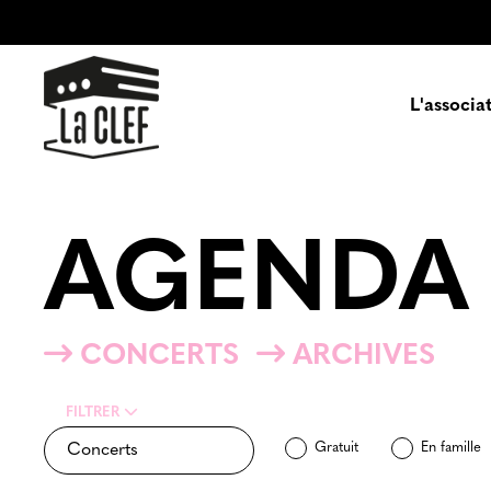
L'associa
Prés
AGENDA
Enga
Pa
CONCERTS
ARCHIVES
FILTRER
Gratuit
En famille