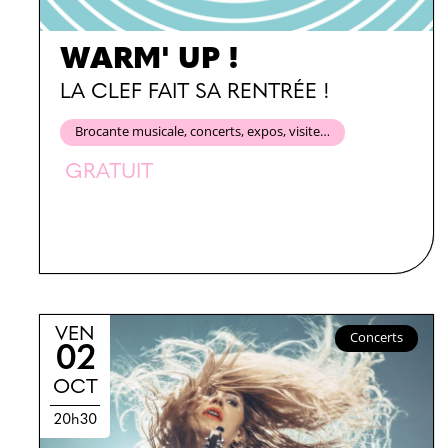
WARM' UP !
LA CLEF FAIT SA RENTRÉE !
Brocante musicale, concerts, expos, visite…
GRATUIT
VEN
Concerts
02
OCT
20h30