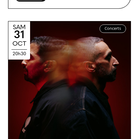
SAM
Concerts
31
OCT
20h30