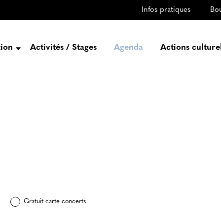
Infos pratiques
Bo
tion
Activités / Stages
Agenda
Actions culture
entation
Histoire
Projets
Équipe
gez-vous
rtenaires
Gratuit carte concerts