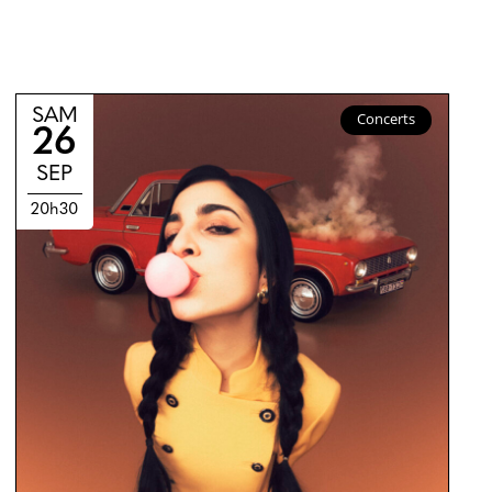
SAM
Concerts
26
SEP
20h30