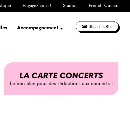
utique
Engagez-vous !
Studios
French Course
BILLETTERIE
lles
Accompagnement
Présentation
Créer, répéter,
enregistrer
S'informer, se former
Jouer à La CLEF
Les ateliers d'artistes