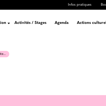
Infos pratiques
Bo
tion
Activités / Stages
Agenda
Actions culture
entation
Histoire
Projets
site…
Équipe
gez-vous
rtenaires