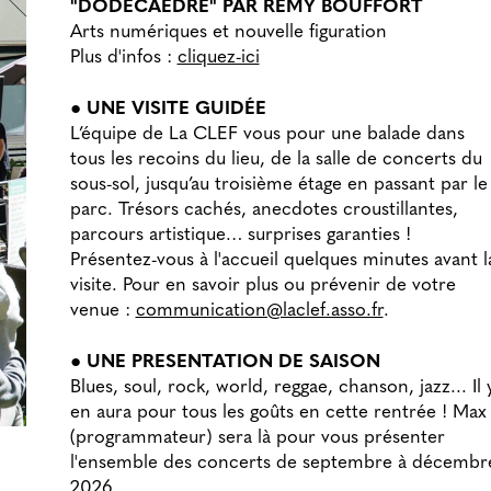
"DODÉCAÈDRE" PAR RÉMY BOUFFORT
Arts numériques et nouvelle figuration
Plus d'infos :
cliquez-ici
● UNE VISITE GUIDÉE
L’équipe de La CLEF vous pour une balade dans
tous les recoins du lieu, de la salle de concerts du
sous-sol, jusqu’au troisième étage en passant par le
parc. Trésors cachés, anecdotes croustillantes,
parcours artistique… surprises garanties !
Présentez-vous à l'accueil quelques minutes avant l
visite. Pour en savoir plus ou prévenir de votre
venue :
communication@laclef.asso.fr
.
● UNE PRESENTATION DE SAISON
Blues, soul, rock, world, reggae, chanson, jazz... Il 
en aura pour tous les goûts en cette rentrée ! Max
(programmateur) sera là pour vous présenter
l'ensemble des concerts de septembre à décembr
2026.