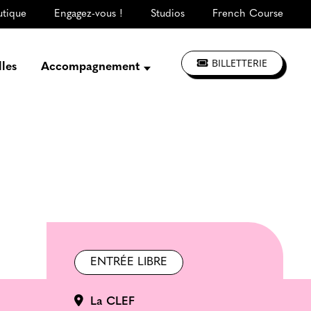
utique
Engagez-vous !
Studios
French Course
BILLETTERIE
lles
Accompagnement
Présentation
Créer, répéter,
enregistrer
S'informer, se former
Jouer à La CLEF
Les ateliers d'artistes
ENTRÉE LIBRE
La CLEF