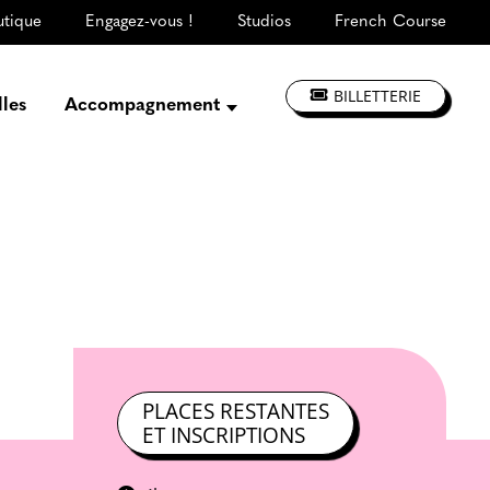
utique
Engagez-vous !
Studios
French Course
BILLETTERIE
lles
Accompagnement
Présentation
Créer, répéter,
enregistrer
S'informer, se former
Jouer à La CLEF
Les ateliers d'artistes
PLACES RESTANTES
ET INSCRIPTIONS