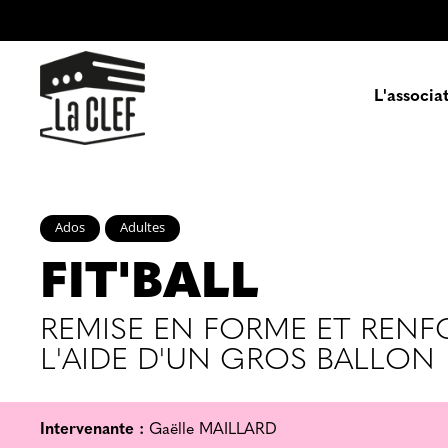
L'associa
Prés
Ados
Adultes
FIT'BALL
Enga
Pa
REMISE EN FORME ET REN
L'AIDE D'UN GROS BALLON
Intervenante :
Gaëlle MAILLARD