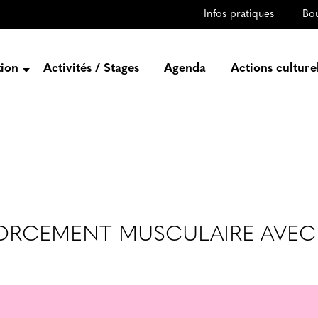
Infos pratiques
Bo
tion
Activités / Stages
Agenda
Actions culture
entation
Histoire
Projets
Équipe
gez-vous
rtenaires
FORCEMENT MUSCULAIRE AVEC