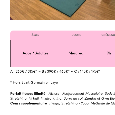
ÂGES
JOURS
CRÉNEAU
Ados / Adultes
Mercredi
9h
A : 260€ / 315€* ~ B : 390€ / 465€* ~ C : 145€ / 175€*
* Hors Saint-Germain-en-Laye
Forfait fitness illimité
:
Fitness - Renforcement Musculaire, Body 
Stretching, Fit'ball, Fit'afro latino, Barre au sol, Zumba et Gym Bi
Cours supplémentaire
: Yoga, Stretching - Yoga, Méthode de Ga