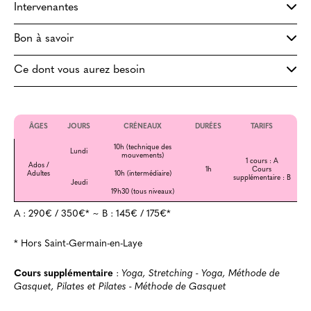
Intervenantes
Bon à savoir
Ce dont vous aurez besoin
ÂGES
JOURS
CRÉNEAUX
DURÉES
TARIFS
10h (technique des
Lundi
mouvements)
1 cours : A
Ados /
1h
Cours
Adultes
10h (intermédiaire)
supplémentaire : B
Jeudi
19h30 (tous niveaux)
A : 290€ / 350€* ~ B : 145€ / 175€*
* Hors Saint-Germain-en-Laye
Cours supplémentaire
:
Yoga, Stretching - Yoga, Méthode de
Gasquet, Pilates et Pilates - Méthode de Gasquet