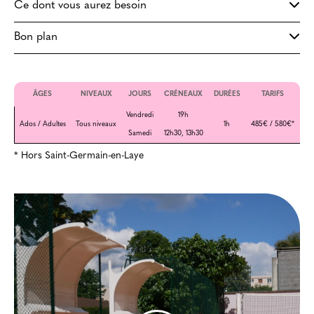
Ce dont vous aurez besoin
Bon plan
ÂGES
NIVEAUX
JOURS
CRÉNEAUX
DURÉES
TARIFS
Vendredi
19h
Ados / Adultes
Tous niveaux
1h
485€ / 580€*
Samedi
12h30, 13h30
* Hors Saint-Germain-en-Laye