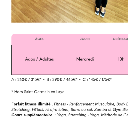
ÂGES
JOURS
CRÉNEAU
Ados / Adultes
Mercredi
10h
A : 260€ / 315€* ~ B : 390€ / 465€* ~ C : 145€ / 175€*
* Hors Saint-Germain-en-Laye
Forfait fitness illimité
:
Fitness - Renforcement Musculaire, Body 
Stretching, Fit'ball, Fit'afro latino, Barre au sol, Zumba et Gym Bi
Cours supplémentaire
: Yoga, Stretching - Yoga, Méthode de Ga