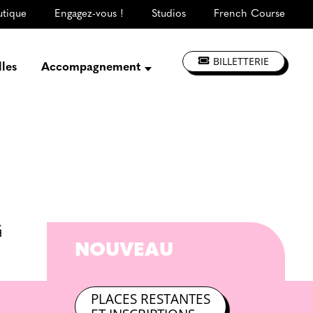
utique
Engagez-vous !
Studios
French Course
BILLETTERIE
lles
Accompagnement
Présentation
Créer, répéter,
enregistrer
S'informer, se former
Jouer à La CLEF
Les ateliers d'artistes
G
NOUVEAU
PLACES RESTANTES