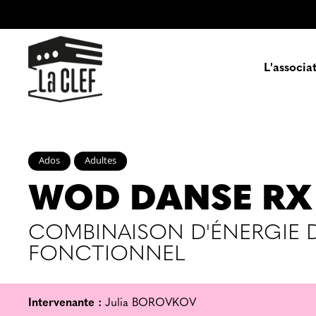
L'associa
Prés
Ados
Adultes
WOD DANSE RX
Enga
Pa
COMBINAISON D'ÉNERGIE D
FONCTIONNEL
Intervenante :
Julia BOROVKOV