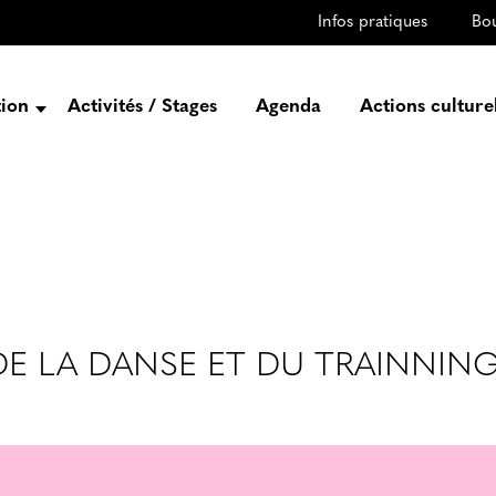
Infos pratiques
Bo
tion
Activités / Stages
Agenda
Actions culture
entation
Histoire
Projets
Équipe
gez-vous
rtenaires
E LA DANSE ET DU TRAINNIN